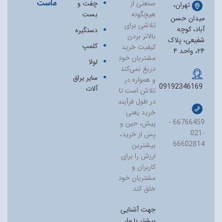
ماست
صنعتی از
چفت و
تهران،
هیچگونه
بست
میدان حسن
تلاشی برای
آباد، کوچه
دستگیره
بالاتر بردن
شفیعی، پلاک
کلمپ
کیفیت خرید
۲۴، واحد ۴
مشتریان خود
لولا
دریغ نمی‏‌کند
سایر یراق
و همواره در
09192346169
آلات
تلاش است تا
در طول فرآیند
خرید یعنی
66766459 -
پیش، حین و
021-
پس از خرید،
66602814
بیشترین
ارزش را برای
کاربران و
مشتریان خود
خلق کند.
جهت آشنایی
بیشتر با ما،