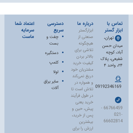
تماس با
درباره ما
دسترسی
اعتماد شما
ابزار گستر
سریع
سرمایه
ابزارگستر
ماست
صنعتی از
چفت و
تهران،
هیچگونه
بست
میدان حسن
تلاشی برای
آباد، کوچه
دستگیره
بالاتر بردن
شفیعی، پلاک
کلمپ
کیفیت خرید
۲۴، واحد ۴
مشتریان خود
لولا
دریغ نمی‏‌کند
سایر یراق
و همواره در
09192346169
آلات
تلاش است تا
در طول فرآیند
خرید یعنی
66766459 -
پیش، حین و
021-
پس از خرید،
66602814
بیشترین
ارزش را برای