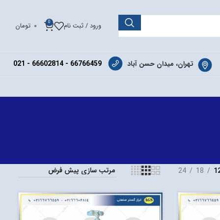
0
ورود / ثبت نام
0
تومان
تهران، میدان حسن آباد
66766459 - 66602814 - 021
24
18
1