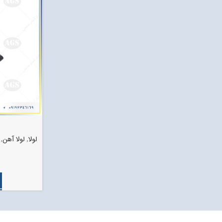
لولا
,
لولا آهن
,