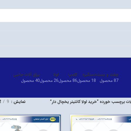
چفت و بست
دستگیره
کلمپ
لولا
یراق آلات جانبی
87 محصول
18 محصول
86 محصول
26 محصول
40 محصول
 برچسب خورده “خرید لولا کانتینر یخچال دار”
نمایش
9
2