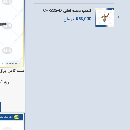
کلمپ دسته افقی CH-225-D
585,000
تومان
ست کامل یراق ک
یراق آل