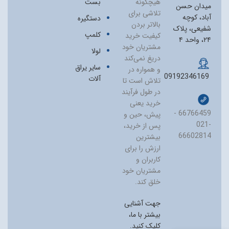
هیچگونه
بست
میدان حسن
تلاشی برای
آباد، کوچه
دستگیره
بالاتر بردن
شفیعی، پلاک
کلمپ
کیفیت خرید
۲۴، واحد ۴
مشتریان خود
لولا
دریغ نمی‏‌کند
سایر یراق
و همواره در
09192346169
آلات
تلاش است تا
در طول فرآیند
خرید یعنی
66766459 -
پیش، حین و
021-
پس از خرید،
66602814
بیشترین
ارزش را برای
کاربران و
مشتریان خود
خلق کند.
جهت آشنایی
بیشتر با ما،
کلیک کنید.