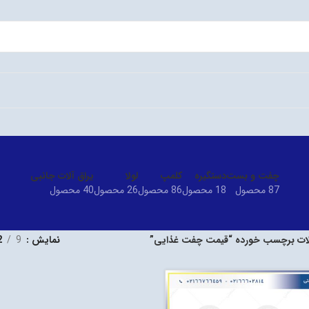
چفت و بست
دستگیره
کلمپ
لولا
یراق آلات جانبی
87 محصول
18 محصول
86 محصول
26 محصول
40 محصول
ت برچسب خورده “قیمت چفت غذایی”
نمایش
9
2