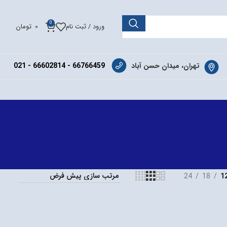
0
ورود / ثبت نام
0
تومان
تهران، میدان حسن آباد
66766459 - 66602814 - 021
24
18
1