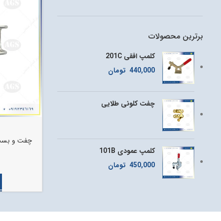
برترین محصولات
کلمپ افقی 201C
440,000
تومان
چفت کلونی طلایی
چفت و بس
کلمپ عمودی 101B
450,000
تومان