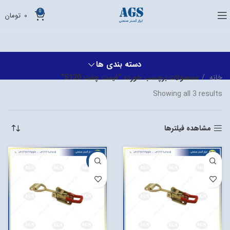
0
0
تومان
دسته بندی ها
خانه
محصولات برچسب خورده “قیمت چفت S120”
Showing all 3 results
مشاهده فیلترها
-10%