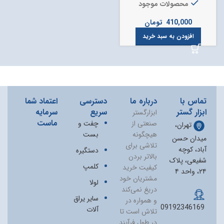
محصولات موجود
410,000
تومان
افزودن به سبد خرید
تماس با
درباره ما
دسترسی
اعتماد شما
ابزار گستر
سریع
سرمایه
ابزارگستر
ماست
صنعتی از
چفت و
تهران،
هیچگونه
بست
میدان حسن
تلاشی برای
آباد، کوچه
دستگیره
بالاتر بردن
شفیعی، پلاک
کلمپ
کیفیت خرید
۲۴، واحد ۴
مشتریان خود
لولا
دریغ نمی‏‌کند
سایر یراق
و همواره در
09192346169
آلات
تلاش است تا
در طول فرآیند