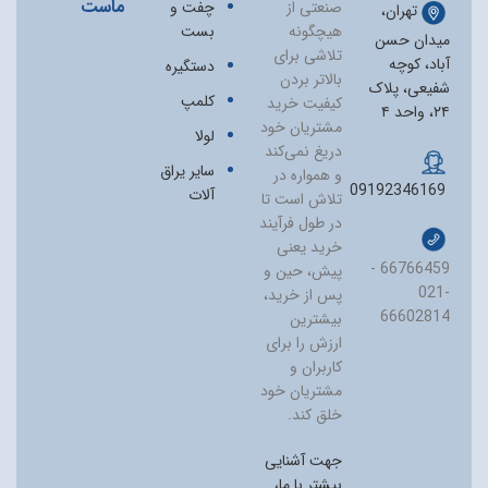
ماست
صنعتی از
چفت و
تهران،
هیچگونه
بست
میدان حسن
تلاشی برای
آباد، کوچه
دستگیره
بالاتر بردن
شفیعی، پلاک
کلمپ
کیفیت خرید
۲۴، واحد ۴
مشتریان خود
لولا
دریغ نمی‏‌کند
سایر یراق
و همواره در
09192346169
آلات
تلاش است تا
در طول فرآیند
خرید یعنی
66766459 -
پیش، حین و
021-
پس از خرید،
66602814
بیشترین
ارزش را برای
کاربران و
مشتریان خود
خلق کند.
جهت آشنایی
بیشتر با ما،