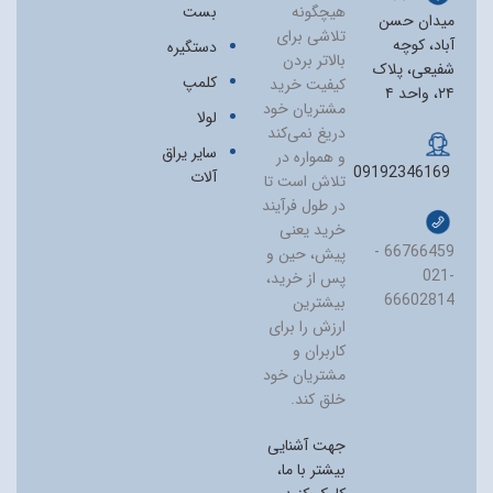
هیچگونه
بست
میدان حسن
تلاشی برای
آباد، کوچه
دستگیره
بالاتر بردن
شفیعی، پلاک
کلمپ
کیفیت خرید
۲۴، واحد ۴
مشتریان خود
لولا
دریغ نمی‏‌کند
سایر یراق
و همواره در
09192346169
آلات
تلاش است تا
در طول فرآیند
خرید یعنی
66766459 -
پیش، حین و
021-
پس از خرید،
66602814
بیشترین
ارزش را برای
کاربران و
مشتریان خود
خلق کند.
جهت آشنایی
بیشتر با ما،