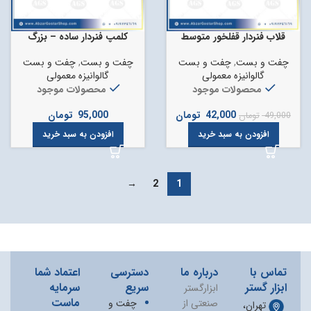
قلاب فنردار قفلخور متوسط
کلمپ فنردار ساده – بزرگ
چفت و بست
,
چفت و بست
چفت و بست
,
چفت و بست
گالوانیزه معمولی
گالوانیزه معمولی
محصولات موجود
محصولات موجود
42,000
تومان
95,000
تومان
49,000
تومان
افزودن به سبد خرید
افزودن به سبد خرید
→
2
1
تماس با
درباره ما
دسترسی
اعتماد شما
ابزار گستر
سریع
سرمایه
ابزارگستر
ماست
صنعتی از
چفت و
تهران،