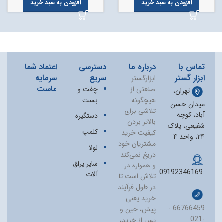
افزودن به سبد خرید
افزودن به سبد خرید
تماس با
درباره ما
دسترسی
اعتماد شما
ابزار گستر
سریع
سرمایه
ابزارگستر
ماست
صنعتی از
چفت و
تهران،
هیچگونه
بست
میدان حسن
تلاشی برای
آباد، کوچه
دستگیره
بالاتر بردن
شفیعی، پلاک
کلمپ
کیفیت خرید
۲۴، واحد ۴
مشتریان خود
لولا
دریغ نمی‏‌کند
سایر یراق
و همواره در
09192346169
آلات
تلاش است تا
در طول فرآیند
خرید یعنی
66766459 -
پیش، حین و
021-
پس از خرید،