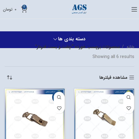
0
0
تومان
دسته بندی ها
خانه
محصولات برچسب خورده “چفت و بست فنردار”
Showing all 6 results
مشاهده فیلترها
-11%