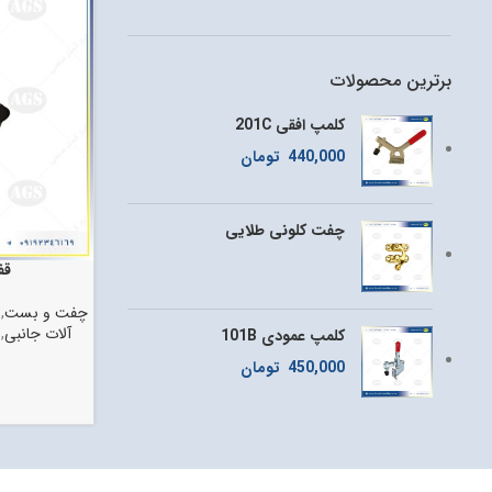
برترین محصولات
کلمپ افقی 201C
440,000
تومان
چفت کلونی طلایی
قف
چفت و بست
,
آلات جانبی
,
کلمپ عمودی 101B
450,000
تومان