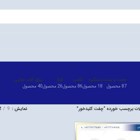
چفت و بست
دستگیره
کلمپ
لولا
یراق آلات جانبی
87 محصول
18 محصول
86 محصول
26 محصول
40 محصول
ت برچسب خورده “چفت کلیدخور”
نمایش
9
2