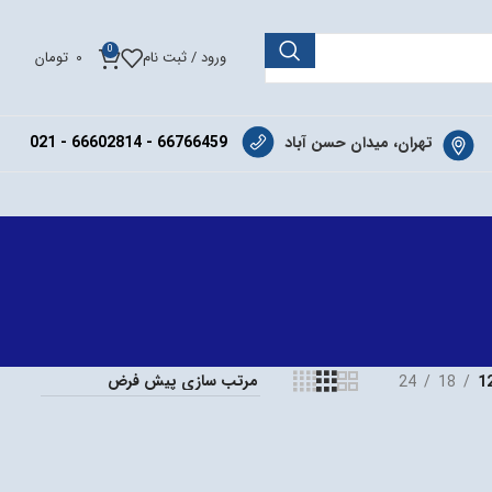
0
ورود / ثبت نام
0
تومان
تهران، میدان حسن آباد
66766459 - 66602814 - 021
24
18
1