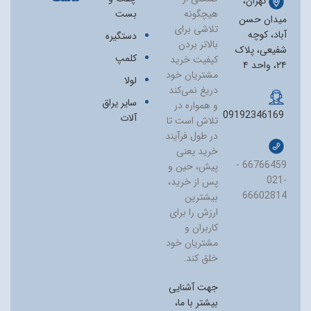
تهران،
هیچگونه
بست
میدان حسن
تلاشی برای
آباد، کوچه
دستگیره
بالاتر بردن
شفیعی، پلاک
کلمپ
کیفیت خرید
۲۴، واحد ۴
مشتریان خود
لولا
دریغ نمی‏‌کند
سایر یراق
و همواره در
09192346169
آلات
تلاش است تا
در طول فرآیند
خرید یعنی
66766459 -
پیش، حین و
021-
پس از خرید،
66602814
بیشترین
ارزش را برای
کاربران و
مشتریان خود
خلق کند.
جهت آشنایی
بیشتر با ما،