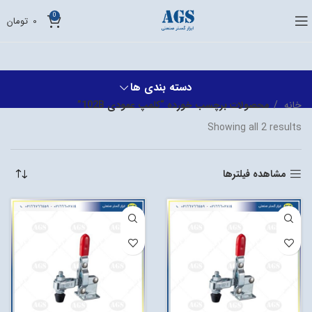
0
0
تومان
دسته بندی ها
خانه
محصولات برچسب خورده “کلمپ عمودی 102B”
Showing all 2 results
مشاهده فیلترها