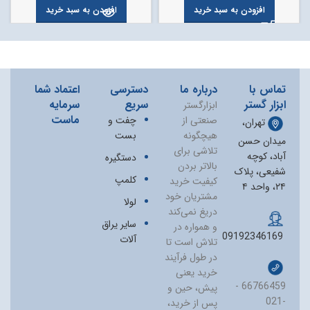
افزودن به سبد خرید
افزودن به سبد خرید
تماس با
درباره ما
دسترسی
اعتماد شما
ابزار گستر
سریع
سرمایه
ابزارگستر
ماست
صنعتی از
چفت و
تهران،
هیچگونه
بست
میدان حسن
تلاشی برای
آباد، کوچه
دستگیره
بالاتر بردن
شفیعی، پلاک
کلمپ
کیفیت خرید
۲۴، واحد ۴
مشتریان خود
لولا
دریغ نمی‏‌کند
سایر یراق
و همواره در
09192346169
آلات
تلاش است تا
در طول فرآیند
خرید یعنی
66766459 -
پیش، حین و
021-
پس از خرید،