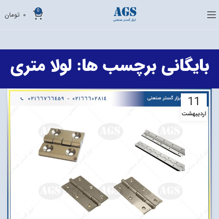
0
0
تومان
بایگانی برچسب ها: لولا متری
11
اردیبهشت