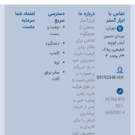
تماس با
درباره ما
دسترسی
اعتماد شما
ابزار گستر
سریع
سرمایه
ابزارگستر
ماست
صنعتی از
چفت و
تهران،
هیچگونه
بست
میدان حسن
تلاشی برای
آباد، کوچه
دستگیره
بالاتر بردن
شفیعی، پلاک
کلمپ
کیفیت خرید
۲۴، واحد ۴
مشتریان خود
لولا
دریغ نمی‏‌کند
سایر یراق
و همواره در
09192346169
آلات
تلاش است تا
در طول فرآیند
خرید یعنی
66766459 -
پیش، حین و
021-
پس از خرید،
66602814
بیشترین
ارزش را برای
کاربران و
مشتریان خود