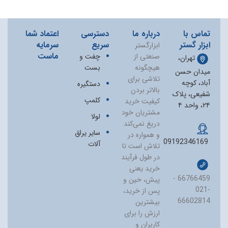
تماس با
درباره ما
دسترسی
اعتماد شما
ابزار گستر
سریع
سرمایه
ابزارگستر
ماست
صنعتی از
چفت و
تهران،
هیچگونه
بست
میدان حسن
تلاشی برای
آباد، کوچه
دستگیره
بالاتر بردن
شفیعی، پلاک
کلمپ
کیفیت خرید
۲۴، واحد ۴
مشتریان خود
لولا
دریغ نمی‏‌کند
سایر یراق
و همواره در
09192346169
آلات
تلاش است تا
در طول فرآیند
خرید یعنی
66766459 -
پیش، حین و
021-
پس از خرید،
66602814
بیشترین
ارزش را برای
کاربران و