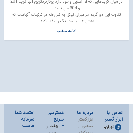
در میان گریدهایی که از استیل وجود دارد پرکاربردترین آنها گرید 201
و 304 می باشد.
تفاوت این دو گرید در میزان نیکل به کار رفته در ترکیبات آنهاست که
نقش همان ضد زنگ را ایفا میکند.
ادامه مطلب
تماس با
درباره ما
دسترسی
اعتماد شما
ابزار گستر
سریع
سرمایه
ابزارگستر
ماست
صنعتی از
چفت و
تهران،
هیچگونه
بست