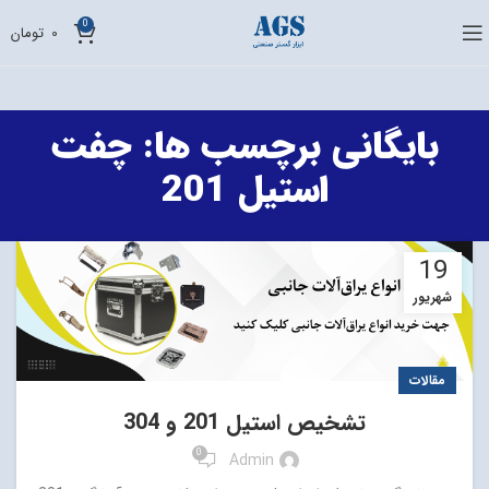
0
0
تومان
بایگانی برچسب ها: چفت
استیل 201
19
شهریور
مقالات
تشخیص استیل 201 و 304
0
Admin