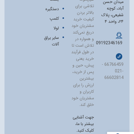
میدان حسن
تلاشی برای
آباد، کوچه
دستگیره
بالاتر بردن
شفیعی، پلاک
کلمپ
کیفیت خرید
۲۴، واحد ۴
مشتریان خود
لولا
دریغ نمی‏‌کند
سایر یراق
و همواره در
09192346169
آلات
تلاش است تا
در طول فرآیند
خرید یعنی
66766459 -
پیش، حین و
021-
پس از خرید،
66602814
بیشترین
ارزش را برای
کاربران و
مشتریان خود
خلق کند.
جهت آشنایی
بیشتر با ما،
کلیک کنید.