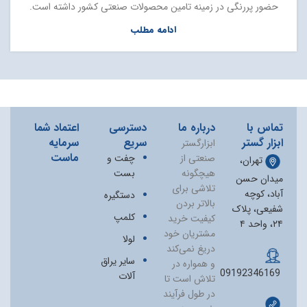
حضور پررنگی در زمینه تامین محصولات صنعتی کشور داشته است.
ادامه مطلب
تماس با
درباره ما
دسترسی
اعتماد شما
ابزار گستر
سریع
سرمایه
ابزارگستر
ماست
صنعتی از
چفت و
تهران،
هیچگونه
بست
میدان حسن
تلاشی برای
آباد، کوچه
دستگیره
بالاتر بردن
شفیعی، پلاک
کلمپ
کیفیت خرید
۲۴، واحد ۴
مشتریان خود
لولا
دریغ نمی‏‌کند
سایر یراق
و همواره در
09192346169
آلات
تلاش است تا
در طول فرآیند